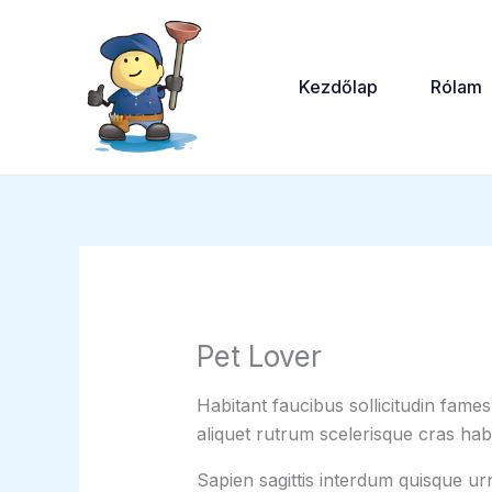
Skip
to
content
Kezdőlap
Rólam
Pet Lover
Habitant faucibus sollicitudin fame
aliquet rutrum scelerisque cras habi
Sapien sagittis interdum quisque ur