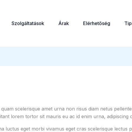
Szolgáltatások
Árak
Elérhetőség
Ti
s quam scelerisque amet urna non risus diam netus pellentes
tant lorem tortor sit mauris eu ac id enim urna, adipiscing c
na luctus eget morbi vivamus eget cras scelerisque lectus p